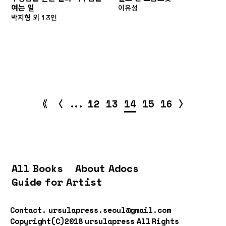
여는 일
이유성
박지형 외 13인
〈
〉
《
...
12
13
14
15
16
All Books
About Adocs
Guide for Artist
Contact.
ursulapress.seoul@gmail.com
Copyright(C)2018 ursulapress All Rights