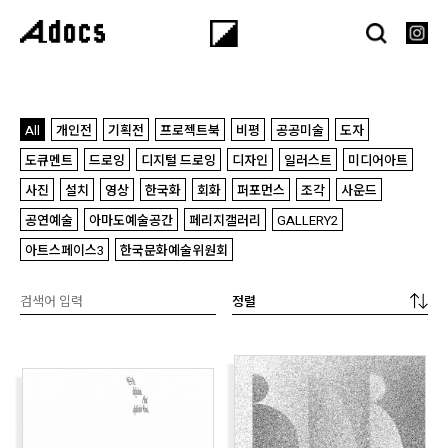
All
개인전
기획전
프로젝트북
비평
공공미술
도자
도큐멘트
드로잉
디지털 드로잉
디자인
일러스트
미디어아트
사진
설치
영상
한국화
회화
퍼포먼스
조각
사운드
공연예술
아마도예술공간
페리지갤러리
GALLERY2
아트스페이스3
한국문화예술위원회
정렬