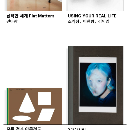
납작한 세계 Flat Matters
USING YOUR REAL LIFE
권아람
조익정, 이한범, 김민엽
모든 것과 아무것도
21C GIRL