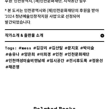
후원: 인천광역시, (재)인천문화재단, 시작공간 일부
* 본 도서는 인천광역시와 (재)인천문화재단의 후원을 받아
‘2024 청년예술인창작지원 사업’으로 선정되어
발간되었습니다.
작가소개 & 출판물 소개
Tags:
wess
김강리
김샨탈
문지호
박이슬
송유나
양은희
이희경
인천
인천문화재단
인천여성미술비엔날레
임시공간
전시후도록
정윤선
채은영
Related Books