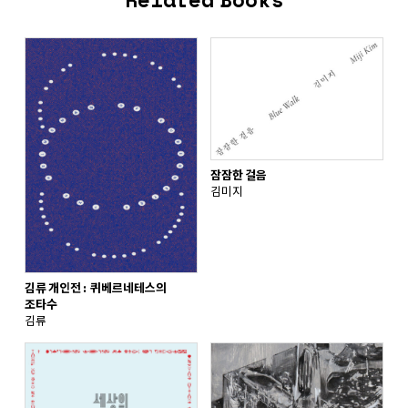
잠잠한 걸음
김미지
김류 개인전: 퀴베르네테스의
조타수
김류