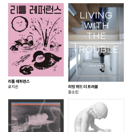
리틀 레퍼런스
로지은
리빙 위드 더 트러블
윤소린