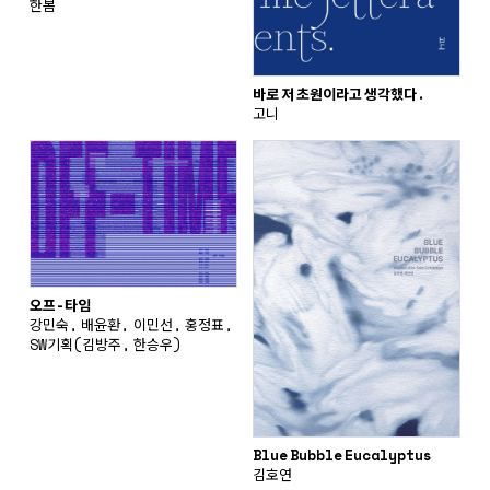
한봄
바로 저 초원이라고 생각했다.
고니
오프-타임
강민숙, 배윤환, 이민선, 홍정표,
SW기획(김방주, 한승우)
Blue Bubble Eucalyptus
김호연