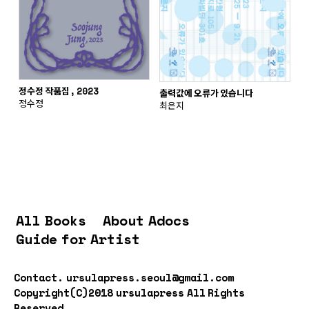
정수정 작품집, 2023
출력값에 오류가 있습니다
정수정
최은지
All Books
About Adocs
Guide for Artist
Contact.
ursulapress.seoul@gmail.com
Copyright(C)2018 ursulapress All Rights
Reserved.