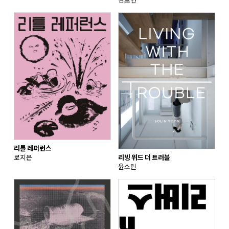
김호연
리틀 레퍼런스
로지은
리빙 위드 더 트러블
윤소린