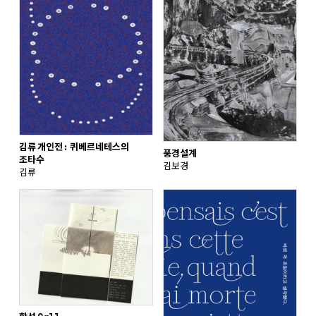
김류 개인전: 퀴베르네테스의
풍경설계
조타수
김보경
김류