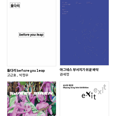
아그네스 부서지기 쉬운 바닥
돌다리 before you leap
권세정
고근호, 박정우