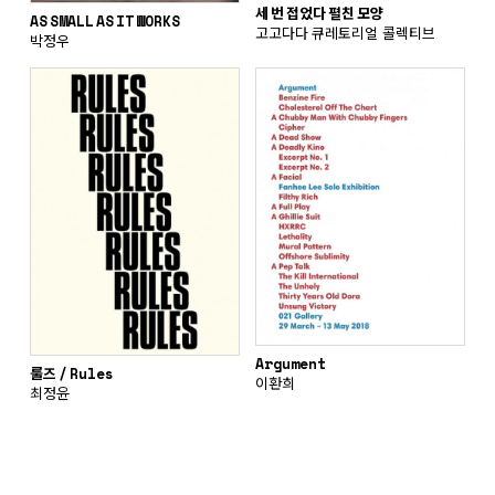
세 번 접었다 펼친 모양
AS SMALL AS IT WORKS
고고다다 큐레토리얼 콜렉티브
박정우
Argument
룰즈 / Rules
이환희
최정윤