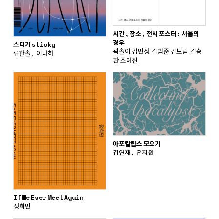
시간, 장소, 전시 포스터: 서울의
경우
스티키 sticky
곽솔아 김민정 김범준 김보람 김승
류한솔, 이나하
환 조예진
아포칼립스 모으기
김연재, 유지원
If We Ever Meet Again
정희민