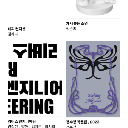
가시 뽑는 소년
잭슨홍
해피 컨디션
김하나
리버스 엔지니어링
정수정 작품집, 2023
권정현, 양하, 엄지은, 최서희
정수정