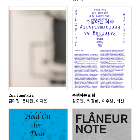
수행하는 회화
Custom Axis
김도연, 박경률, 이우성, 최선
김다정,문나린,이지윤