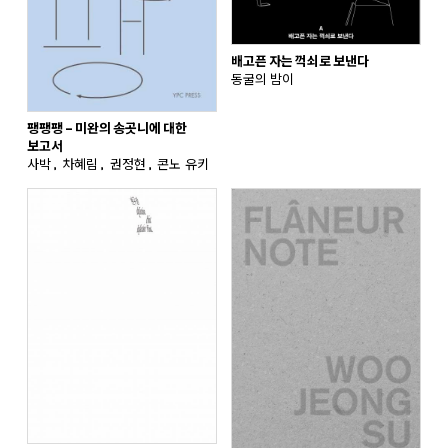
배고픈 자는 꺽쇠로 보낸다
동굴의 밤이
팽팽팽 – 미완의 송곳니에 대한
보고서
사박, 차혜림, 권정현, 콘노 유키