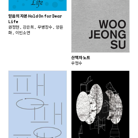
믿음의 자본 Hold On for Dear
Life
권정현, 강은희, 무병장수, 양윤
화, 이빈소연
산책자 노트
우정수