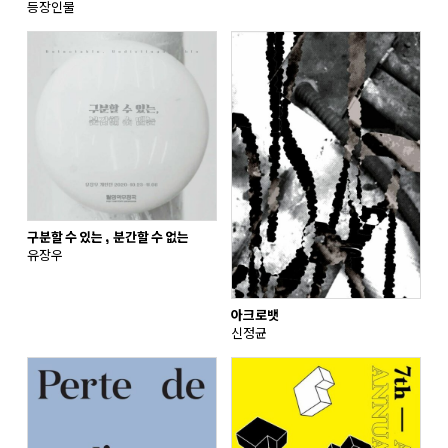
등장인물
구분할 수 있는, 분간할 수 없는
유장우
아크로뱃
신정균