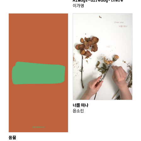
Always-already-there
이가영
너를 떠나
윤소린
몸뭄