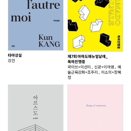
타아상실
제7회 아마도애뉴얼날레_
강건
목하진행중
곽이브×이선미, 신광×이아영, 예
술근육강화×조주리, 이소의×장혜
정