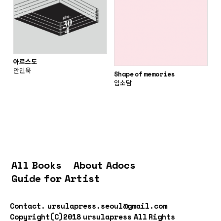
아르스도
안민욱
Shape of memories
임소담
All Books
About Adocs
Guide for Artist
Contact.
ursulapress.seoul@gmail.com
Copyright(C)2018 ursulapress All Rights