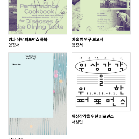
병과 식탁 퍼포먼스 쿡북
예술 병 연구 보고서
임정서
임정서
위상감각을 위한 퍼포먼스
서성협