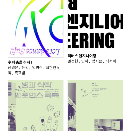
리버스 엔지니어링
권정현, 양하, 엄지은, 최서희
수피 춤을 추자!
권령은, 듀킴, 임영주, 요한한&
착, 흑표범