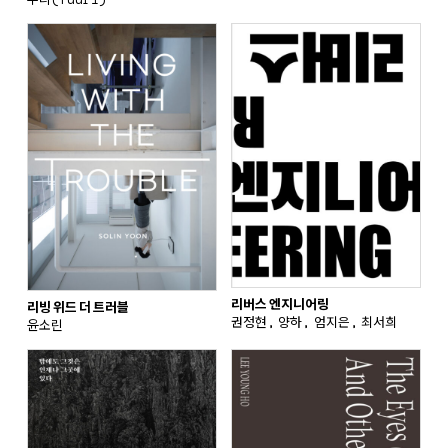
리버스 엔지니어링
리빙 위드 더 트러블
권정현, 양하, 엄지은, 최서희
윤소린