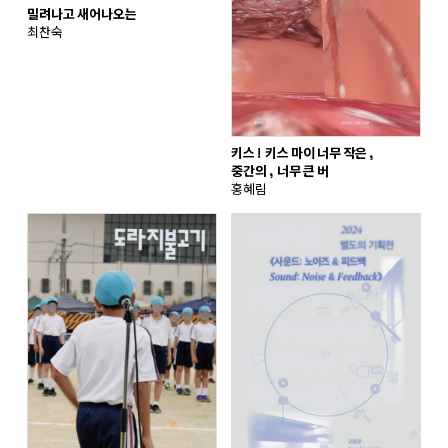
밀려나고 새어나오는
최찬숙
키스! 키스 마이 너무 작은,
중간의, 너무 큰 버
홍혜림