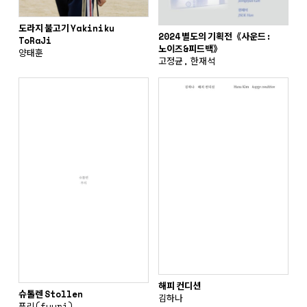
도라지 불고기 Yakiniku
2024 별도의 기획전《사운드:
ToRaJi
노이즈&피드백》
양태훈
고정균, 한재석
해피 컨디션
슈톨렌 Stollen
김하나
푸리(fuuri)