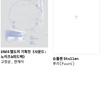
2024 별도의 기획전《사운드:
노이즈&피드백》
슈톨렌 Stollen
고정균, 한재석
푸리(fuuri)