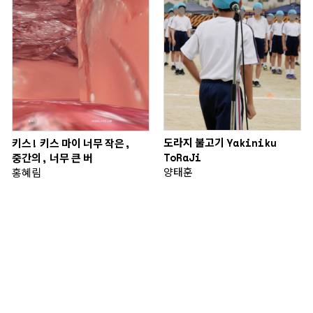
도라지 불고기 Yakiniku
키스! 키스 마이 너무 작은,
ToRaJi
중간의, 너무 큰 버
양태훈
홍혜림