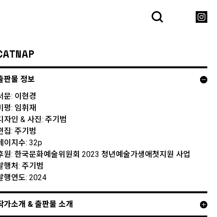
CATNAP
출판물 정보
서문: 이현경
비평: 임휘재
디자인 & 사진: 주기범
편집: 주기범
페이지수: 32p
후원: 한국문화예술위원회 2023 청년예술가생애첫지원 사업
발행처: 주기범
발행연도: 2024
작가소개 & 출판물 소개