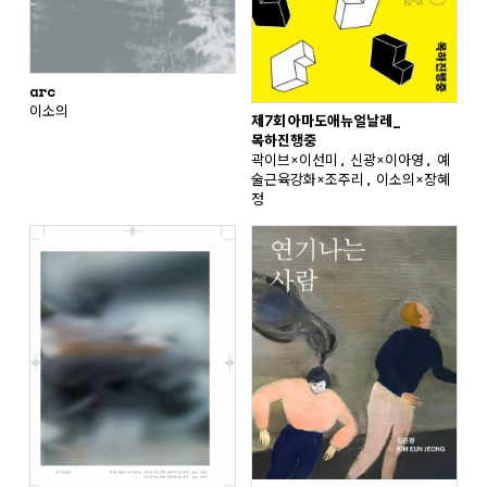
arc
이소의
제7회 아마도애뉴얼날레_
목하진행중
곽이브×이선미, 신광×이아영, 예
술근육강화×조주리, 이소의×장혜
정