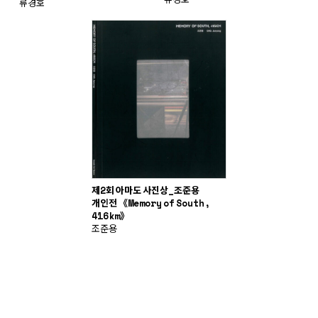
류경호
제2회 아마도 사진상_조준용
개인전 《Memory of South,
416km》
조준용