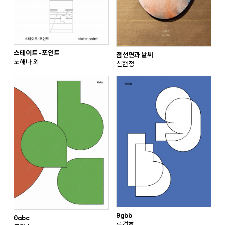
스테이트-포인트
점선면과 날씨
노해나 외
신현정
9gbb
0abc
류경호