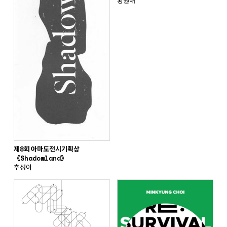
황원해
제8회 아마도전시기획상
《Shadowland》
추성아