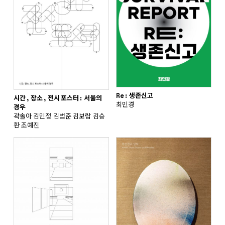
Re: 생존신고
시간, 장소, 전시 포스터: 서울의
최민경
경우
곽솔아 김민정 김범준 김보람 김승
환 조예진