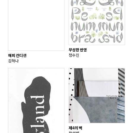
무성한 반영
정수진
해피 컨디션
김하나
제4의 벽