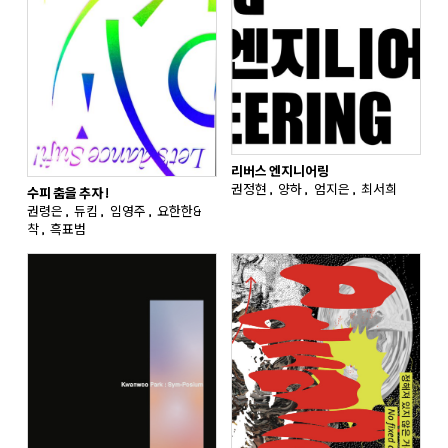
리버스 엔지니어링
권정현, 양하, 엄지은, 최서희
수피 춤을 추자!
권령은, 듀킴, 임영주, 요한한&
착, 흑표범