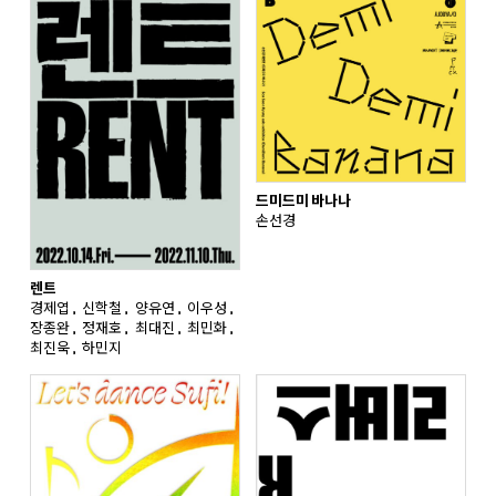
드미드미 바나나
손선경
렌트
경제엽, 신학철, 양유연, 이우성,
장종완, 정재호, 최대진, 최민화,
최진욱, 하민지