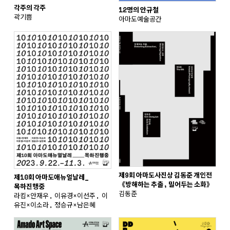
각주의 각주
12명의 안규철
곽기쁨
아마도예술공간
제9회 아마도사진상 김동준 개인전
제10회 아마도애뉴얼날레_
《방해하는 추출, 밀어두는 소화》
목하진행중
김동준
라킴×안재우, 이유경×이선주, 이
유진×이소라, 정승규×남은혜