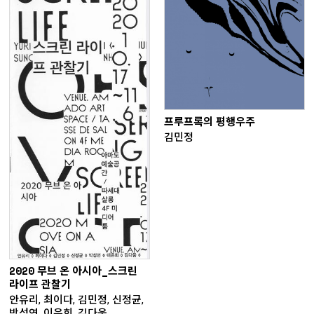
프루프록의 평행우주
김민정
2020 무브 온 아시아_스크린
라이프 관찰기
안유리, 최이다, 김민정, 신정균,
박성연, 이은희, 김다움