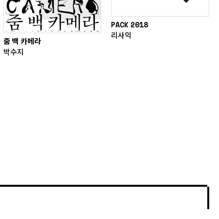
PACK 2018
리사익
줌 백 카메라
박수지