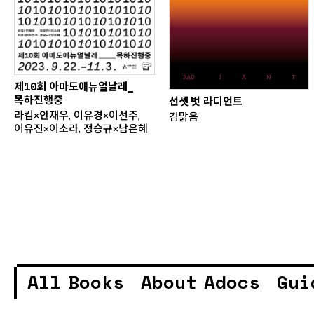
제10회 아마도애뉴얼날레_
목하진행중
선셋 벗 라디언트
라킴×안재우, 이유경×이선주,
김맑음
이유진×이소라, 정승규×남은혜
All Books
About Adocs
Gui