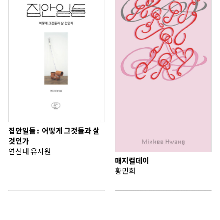
집안일들: 어떻게 그것들과 살
것인가
연신내 유지원
매지컬데이
황민희