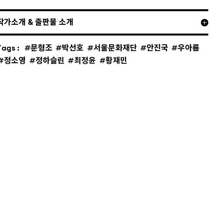
작가소개 & 출판물 소개
Tags:
문형조
박선호
서울문화재단
안진국
우아름
정소영
정하슬린
최정윤
황재민