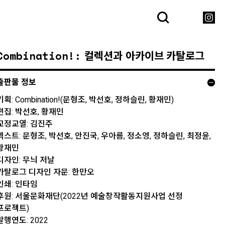
Combination!: 컬렉션과 아카이브 카탈로그
출판물 정보
기획: Combination!(문형조, 박선호, 정하슬린, 황재민)
편집: 박선호, 황재민
교정교열: 김진주
텍스트: 문형조, 박선호, 안진국, 우아름, 정소영, 정하슬린, 최정윤,
황재민
디자인: 무늬 저날
카탈로그 디자인 자문: 한만오
인쇄: 인타임
후원: 서울문화재단(2022년 예술창작활동지원사업 선정
프로젝트)
발행연도: 2022