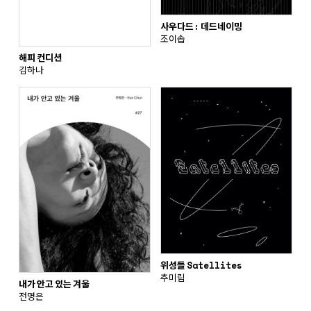
사우다드: 데드네이밍
조이솝
해피 컨디션
김하나
위성들 Satellites
추미림
내가 안고 있는 겨울
전명은