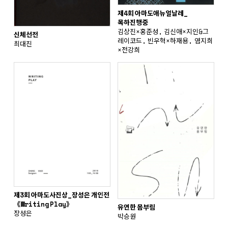
제4회 아마도애뉴얼날레_
목하진행중
김상진×홍준성, 김신애×지인&그
신체선전
레이코드, 빈우혁×하재용, 염지희
최대진
×전강희
제3회 아마도사진상_장성은 개인전
《Writing Play》
유연한 몸부림
장성은
박승원