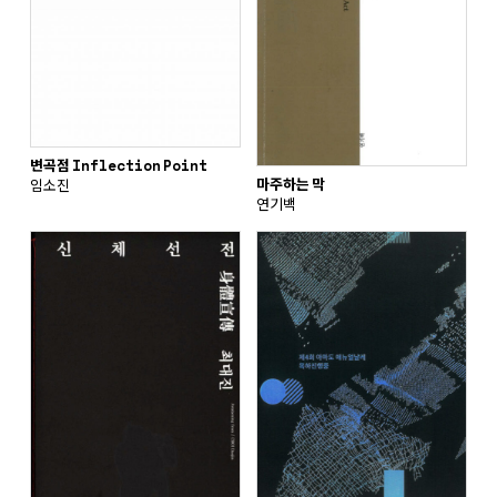
변곡점 Inflection Point
마주하는 막
임소진
연기백