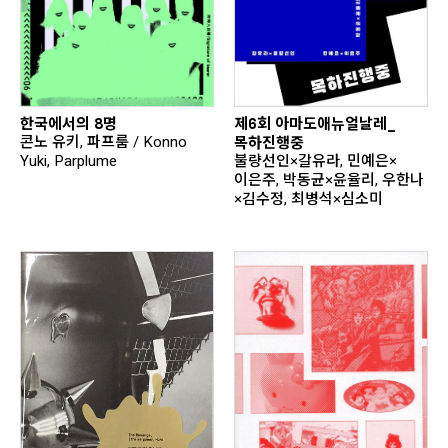
제6회 아마도애뉴얼날레_
한국에서의 8명
목하진행중
콘노 유키, 파프룸 / Konno
불량선인×갈유라, 민예은×
Yuki, Parplume
이은주, 박동균×윤율리, 우한나
×김수정, 최병석×심소미