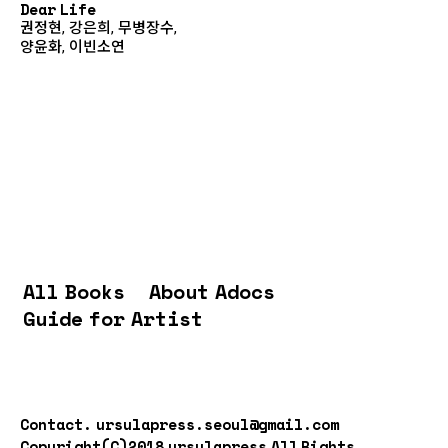
Dear Life
권정현, 강은희, 무병장수,
양윤화, 이빈소연
All Books
About Adocs
Guide for Artist
Contact.
ursulapress.seoul@gmail.com
Copyright(C)2018 ursulapress All Rights