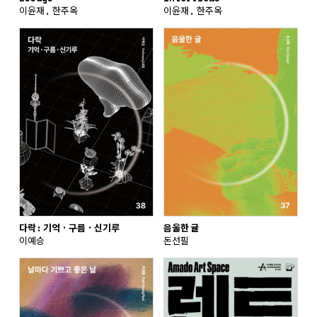
이윤재, 한주옥
이윤재, 한주옥
음울한 귤
다락: 기억 · 구름 · 신기루
돈선필
이예승