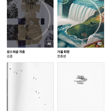
성스러운 지층
거울 회랑
김준
장종완