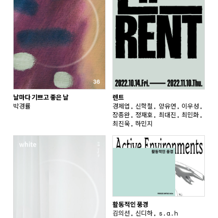
날마다 기쁘고 좋은 날
렌트
박경률
경제엽, 신학철, 양유연, 이우성,
장종완, 정재호, 최대진, 최민화,
최진욱, 하민지
활동적인 풍경
김의선, 신디하, s.a.h