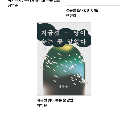
여기까지, 우리가 안다고 믿는 것들
장명순
검은돌 DARK STONE
한선희
지금껏 땅이 숨는 줄 알았다
이하은