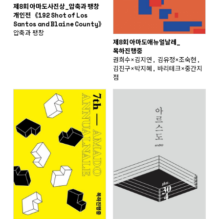
제8회 아마도사진상_압축과 팽창
개인전 《192 Shot of Los
Santos and Blaine County》
압축과 팽창
제8회 아마도애뉴얼날레_
목하진행중
권희수×김지연, 김유정×조숙현,
김진구×박지혜, 바리테크×중간지
점