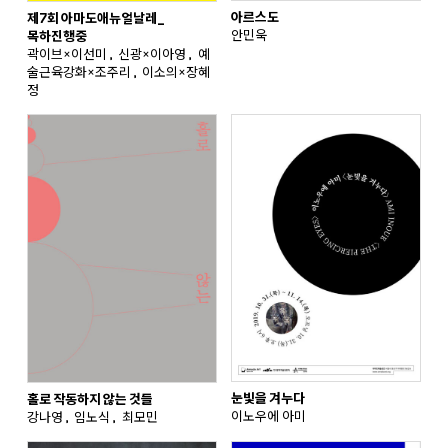
아르스도
제7회 아마도애뉴얼날레_
안민욱
목하진행중
곽이브×이선미, 신광×이아영, 예
술근육강화×조주리, 이소의×장혜
정
눈빛을 겨누다
홀로 작동하지 않는 것들
이노우에 아미
강나영, 임노식, 최모민