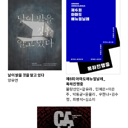
날이 밝을 것을 알고 있다
제6회 아마도애뉴얼날레_
양유연
목하진행중
불량선인×갈유라, 민예은×이은
주, 박동균×윤율리, 우한나×김수
정, 최병석×심소미