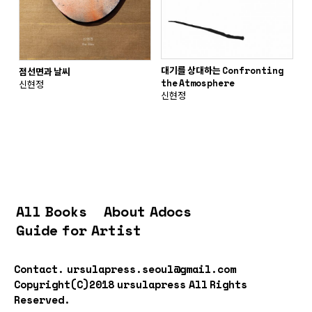
대기를 상대하는 Confronting
점선면과 날씨
the Atmosphere
신현정
신현정
All Books
About Adocs
Guide for Artist
Contact.
ursulapress.seoul@gmail.com
Copyright(C)2018 ursulapress All Rights
Reserved.