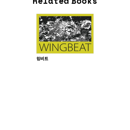
Related Books
윙비트
홍우진
de for Artist