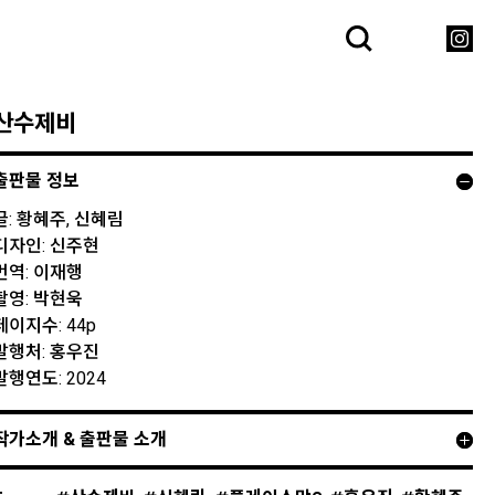
산수제비
출판물 정보
글: 황혜주, 신혜림
디자인: 신주현
번역: 이재행
촬영: 박현욱
페이지수: 44p
발행처: 홍우진
발행연도: 2024
작가소개 & 출판물 소개