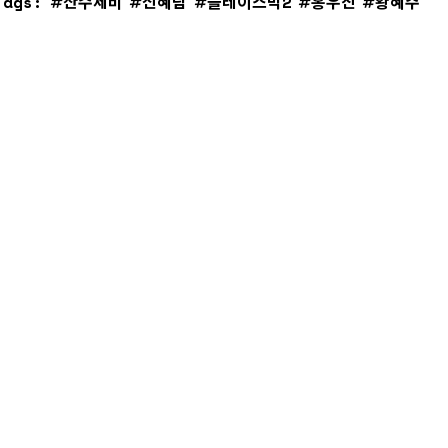
Tags:
산수제비
신혜림
플레이스막2
홍우진
황혜주