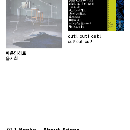
cut! cut! cut!
cut! cut! cut!
파운딩하트
윤지희
All Books
About Adocs